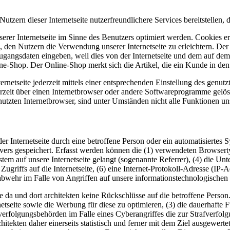
utzern dieser Internetseite nutzerfreundlichere Services bereitstellen,
erer Internetseite im Sinne des Benutzers optimiert werden. Cookies er
 den Nutzern die Verwendung unserer Internetseite zu erleichtern. Der 
ne Zugangsdaten eingeben, weil dies von der Internetseite und dem au
ne-Shop. Der Online-Shop merkt sich die Artikel, die ein Kunde in den 
rnetseite jederzeit mittels einer entsprechenden Einstellung des genu
erzeit über einen Internetbrowser oder andere Softwareprogramme gelösc
utzten Internetbrowser, sind unter Umständen nicht alle Funktionen uns
f der Internetseite durch eine betroffene Person oder ein automatisiert
rvers gespeichert. Erfasst werden können die (1) verwendeten Browser
ystem auf unsere Internetseite gelangt (sogenannte Referrer), (4) die U
Zugriffs auf die Internetseite, (6) eine Internet-Protokoll-Adresse (IP-
abwehr im Falle von Angriffen auf unsere informationstechnologischen
 da und dort architekten keine Rückschlüsse auf die betroffene Person
ternetseite sowie die Werbung für diese zu optimieren, (3) die dauerhaf
fverfolgungsbehörden im Falle eines Cyberangriffes die zur Strafverfo
itekten daher einerseits statistisch und ferner mit dem Ziel ausgewer