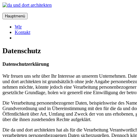
Zum
Inhalt
da
springen
und
Hauptmenü
dort
architekten
Wir
Kontakt
Datenschutz
Datenschutzerklärung
Wir freuen uns sehr über Ihr Interesse an unserem Unternehmen. Daten
und dort architekten ist grundsätzlich ohne jede Angabe personenbez
nehmen möchte, könnte jedoch eine Verarbeitung personenbezogener Da
gesetzliche Grundlage, holen wir generell eine Einwilligung der betro
Die Verarbeitung personenbezogener Daten, beispielsweise des Namens
Grundverordnung und in Übereinstimmung mit den für die da und dor
Öffentlichkeit über Art, Umfang und Zweck der von uns erhobenen, g
über die ihnen zustehenden Rechte aufgeklärt.
Die da und dort architekten hat als für die Verarbeitung Verantwortl
verarbeiteten personenbezogenen Daten sicherzustellen. Dennoch könn