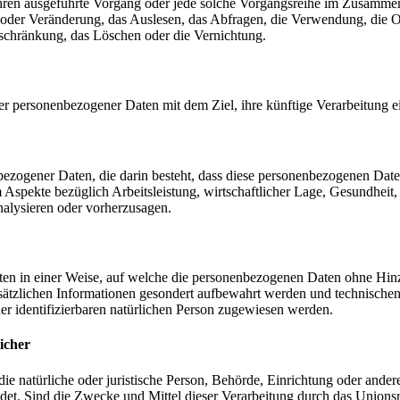
erfahren ausgeführte Vorgang oder jede solche Vorgangsreihe im Zusam
 oder Veränderung, das Auslesen, das Abfragen, die Verwendung, die 
nschränkung, das Löschen oder die Vernichtung.
er personenbezogener Daten mit dem Ziel, ihre künftige Verarbeitung 
nenbezogener Daten, die darin besteht, dass diese personenbezogenen Da
Aspekte bezüglich Arbeitsleistung, wirtschaftlicher Lage, Gesundheit, p
nalysieren oder vorherzusagen.
en in einer Weise, auf welche die personenbezogenen Daten ohne Hinzu
sätzlichen Informationen gesondert aufbewahrt werden und technischen
der identifizierbaren natürlichen Person zugewiesen werden.
icher
 die natürliche oder juristische Person, Behörde, Einrichtung oder ande
et. Sind die Zwecke und Mittel dieser Verarbeitung durch das Unionsr